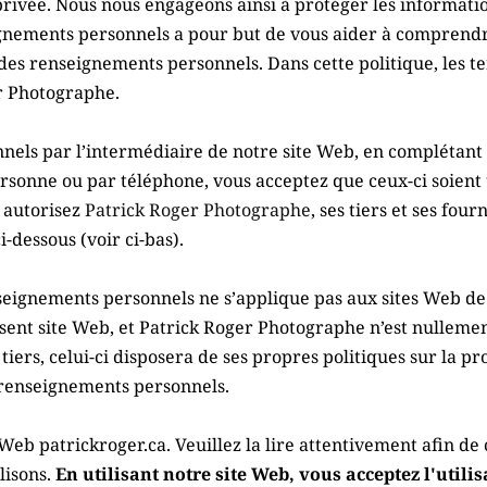
ivée. Nous nous engageons ainsi à protéger les information
ignements personnels a pour but de vous aider à comprendre
 des renseignements personnels. Dans cette politique, les te
er Photographe.
els par l’intermédiaire de notre site Web, en complétant u
ersonne ou par téléphone, vous acceptez que ceux-ci soient
 autorisez 
Patrick Roger Photographe
, ses tiers et ses four
-dessous (voir ci-bas).
seignements personnels ne s’applique pas aux sites Web de t
ésent site Web, et Patrick Roger Photographe n’est nullemen
e tiers, celui-ci disposera de ses propres politiques sur la
renseignements personnels.
ite Web patrickroger.ca. Veuillez la lire attentivement afin
isons. 
En utilisant notre site Web, vous acceptez l'utili