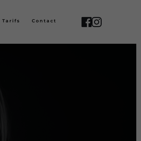
Tarifs
Contact